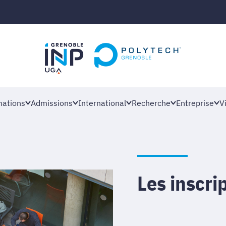
ations
Admissions
International
Recherche
Entreprise
V
Les inscri