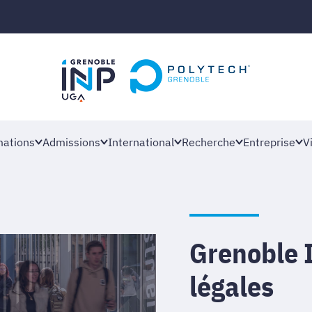
ations
Admissions
International
Recherche
Entreprise
V
Grenoble 
légales