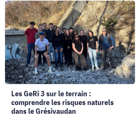
Les
GeRi
3
sur
le
terrain
:
comprendre
les
risques
naturels
dans
Les GeRi 3 sur le terrain :
le
comprendre les risques naturels
Grésivaudan
dans le Grésivaudan
Témoignage
Ingénieur·es