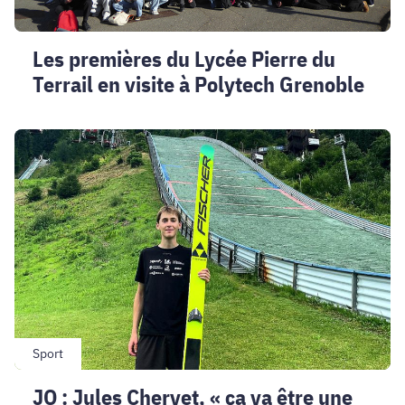
Polytech
Grenoble
Les premières du Lycée Pierre du
Terrail en visite à Polytech Grenoble
JO
:
Jules
Chervet,
«
ça
va
être
une
semaine
pleine
Sport
d’émotions
JO : Jules Chervet, « ça va être une
!»