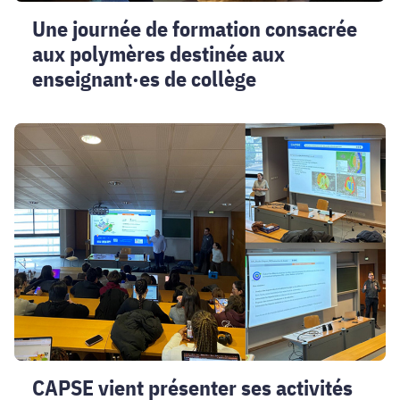
collège
Une journée de formation consacrée
aux polymères destinée aux
enseignant·es de collège
CAPSE
vient
présenter
ses
activités
aux
élèves
de
Gestion
des
risques
–
CAPSE vient présenter ses activités
QHSE