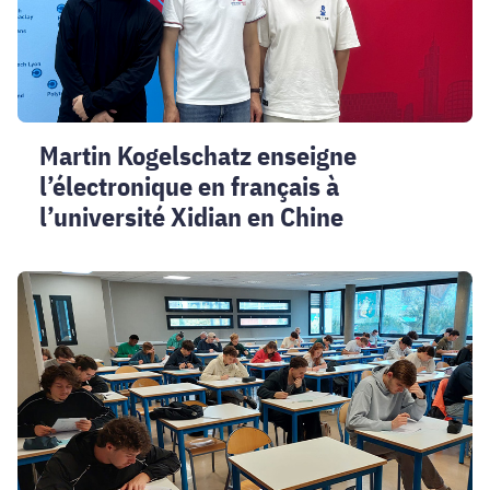
à
l’université
Xidian
en
Chine
Martin Kogelschatz enseigne
l’électronique en français à
l’université Xidian en Chine
Deuxième
édition
du
concours
national
de
Résistance
des