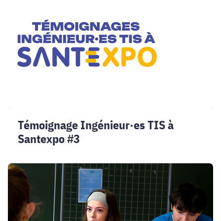
TIS
à
Santexpo
#3
Témoignage Ingénieur·es TIS à
Santexpo #3
Retour
sur
la
journée
portes