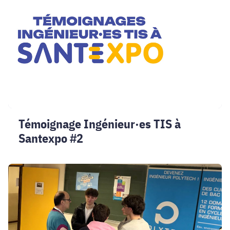
TIS
à
Santexpo
#2
Témoignage Ingénieur·es TIS à
Santexpo #2
Journée
du
lycéen
2026