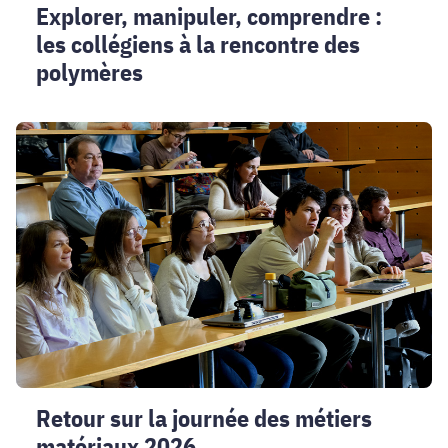
Explorer, manipuler, comprendre :
les collégiens à la rencontre des
polymères
Retour
sur
la
journée
des
métiers
matériaux
2026
Retour sur la journée des métiers
matériaux 2026