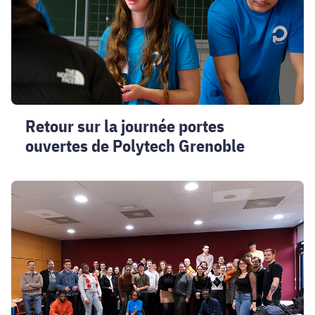
ouvertes
de
Polytech
Grenoble
Retour sur la journée portes
ouvertes de Polytech Grenoble
Retour
sur
la
journée
des
ancien·nes
de
la