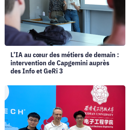
de
demain
:
intervention
de
Capgemini
auprès
L’IA au cœur des métiers de demain :
des
intervention de Capgemini auprès
Info
et
des Info et GeRi 3
GeRi
3
Martin
Kogelschatz
enseigne
l’électronique
en
français