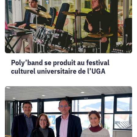
festival
culturel
universitaire
de
l’UGA
Poly’band se produit au festival
culturel universitaire de l’UGA
Luc
Duong
à
Polytech
Grenoble
:
une