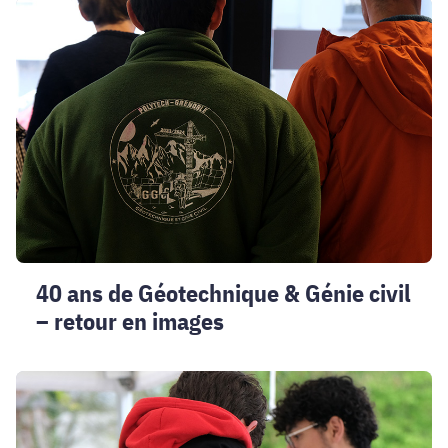
40
ans
de
Géotechnique
&
Génie
civil
–
retour
en
images
40 ans de Géotechnique & Génie civil
– retour en images
Poly’raid
2026
-