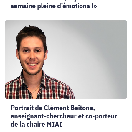
semaine pleine d’émotions !»
Portrait
de
Clément
Beitone,
enseignant-
chercheur
et
co-
porteur
de
la
chaire
Portrait de Clément Beitone,
MIAI
enseignant-chercheur et co-porteur
de la chaire MIAI