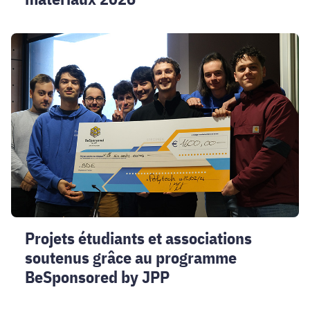
Projets
étudiants
et
associations
soutenus
grâce
au
programme
BeSponsored
by
JPP
Projets étudiants et associations
soutenus grâce au programme
BeSponsored by JPP