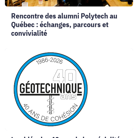
convivialité
Rencontre des alumni Polytech au
Québec : échanges, parcours et
convivialité
La
vidéo
des
40
ans
de
la
spécialité
GGC