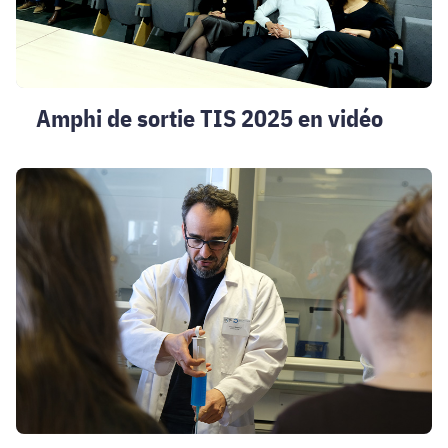
Amphi de sortie TIS 2025 en vidéo
Explorer,
manipuler,
comprendre
:
les
collégiens
à
la
rencontre
des
polymères