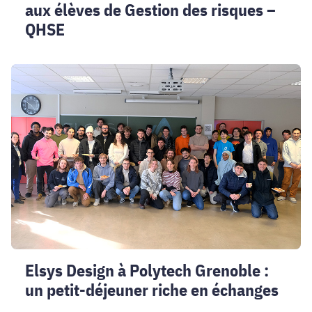
aux élèves de Gestion des risques –
QHSE
Elsys
Design
à
Polytech
Grenoble
:
un
petit-
déjeuner
riche
en
échanges
Elsys Design à Polytech Grenoble :
un petit-déjeuner riche en échanges