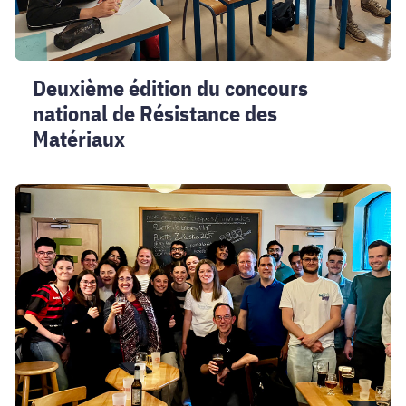
Matériaux
Deuxième édition du concours
national de Résistance des
Matériaux
Rencontre
des
alumni
Polytech
au
Québec
:
échanges,
parcours
et