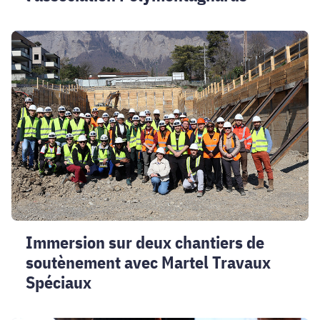
Immersion
sur
deux
chantiers
de
soutènement
avec
Martel
Travaux
Spéciaux
Immersion sur deux chantiers de
soutènement avec Martel Travaux
Spéciaux