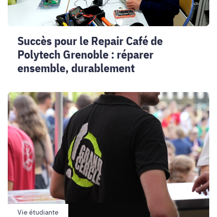
réparer
ensemble,
durablement
Succès pour le Repair Café de
Polytech Grenoble : réparer
ensemble, durablement
Statut
ENGAGE
2026/2027
:
la
campagne
est
ouverte
Vie étudiante