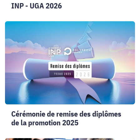
INP - UGA 2026
Cérémonie
de
remise
des
diplômes
de
la
promotion
2025
Cérémonie de remise des diplômes
de la promotion 2025