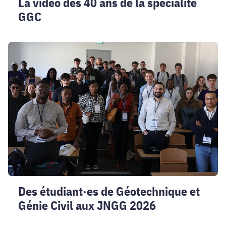
La vidéo des 40 ans de la spécialité
GGC
Des
étudiant·es
de
Géotechnique
et
Génie
Civil
aux
JNGG
2026
Des étudiant·es de Géotechnique et
Génie Civil aux JNGG 2026