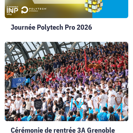
Journée Polytech Pro 2026
Cérémonie
de
rentrée
3A
Grenoble
INP
-
UGA
2026
Cérémonie de rentrée 3A Grenoble