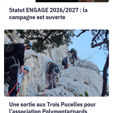
Statut ENGAGE 2026/2027 : la
campagne est ouverte
Une
sortie
aux
Trois
Pucelles
pour
l’association
Polymontagnards
Une sortie aux Trois Pucelles pour
l’association Polymontagnards