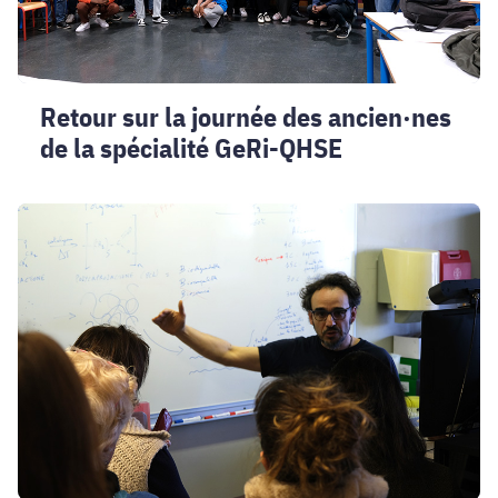
spécialité
GeRi-
QHSE
Retour sur la journée des ancien·nes
de la spécialité GeRi-QHSE
Une
journée
de
formation
consacrée
aux
polymères
destinée
aux
enseignant·es
de