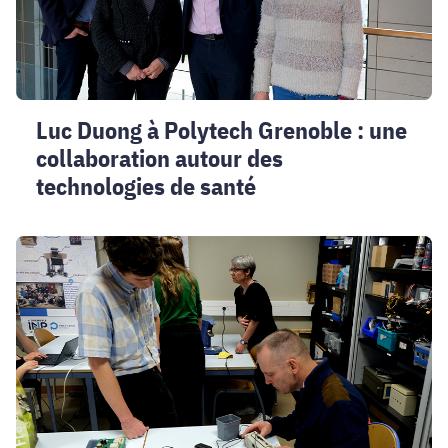
collaboration
autour
des
technologies
de
Luc Duong à Polytech Grenoble : une
santé
collaboration autour des
technologies de santé
Succès
pour
le
Repair
Café
de
Polytech
Grenoble
: