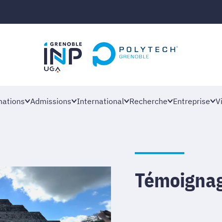
ations
Admissions
International
Recherche
Entreprise
V
Témoignag