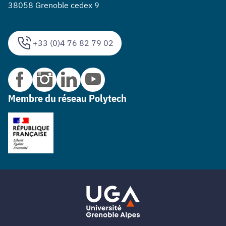
38058 Grenoble cedex 9
+33 (0)4 76 82 79 02
Membre du réseau Polytech