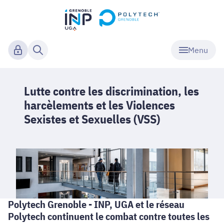
Menu
Lutte contre les discrimination, les
harcèlements et les Violences
Sexistes et Sexuelles (VSS)
Polytech Grenoble - INP, UGA et le réseau
Polytech continuent le combat contre toutes les